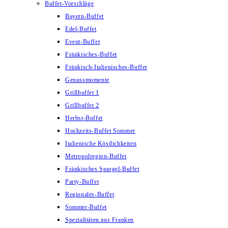
Buffet-Vorschläge
Bayern-Buffet
Edel-Buffet
Event-Buffet
Fränkisches-Buffet
Fränkisch-Italienisches-Buffet
Genussmomente
Grillbuffet 1
Grillbuffet 2
Herbst-Buffet
Hochzeits-Buffet Sommer
Italienische Köstlichkeiten
Metropolregion-Buffet
Fränkisches Spargel-Buffet
Party-Buffet
Regionales-Buffet
Sommer-Buffet
Spezialitäten aus Franken