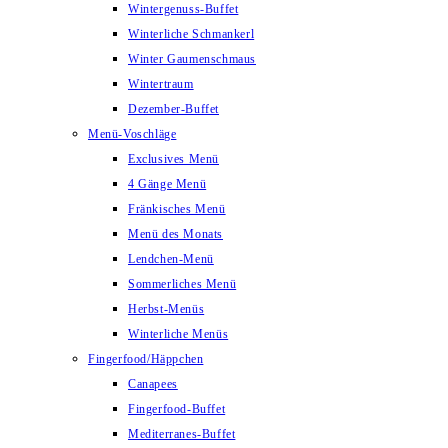
Wintergenuss-Buffet
Winterliche Schmankerl
Winter Gaumenschmaus
Wintertraum
Dezember-Buffet
Menü-Voschläge
Exclusives Menü
4 Gänge Menü
Fränkisches Menü
Menü des Monats
Lendchen-Menü
Sommerliches Menü
Herbst-Menüs
Winterliche Menüs
Fingerfood/Häppchen
Canapees
Fingerfood-Buffet
Mediterranes-Buffet